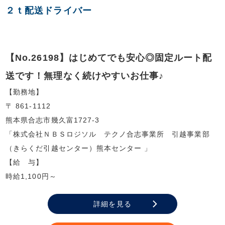
２ｔ配送ドライバー
【No.26198】はじめてでも安心◎固定ルート配
送です！無理なく続けやすいお仕事♪
【勤務地】
〒 861-1112
熊本県合志市幾久富1727‐3
「株式会社ＮＢＳロジソル テクノ合志事業所 引越事業部
（きらくだ引越センター）熊本センター 」
【給 与】
時給1,100円～
詳細を見る