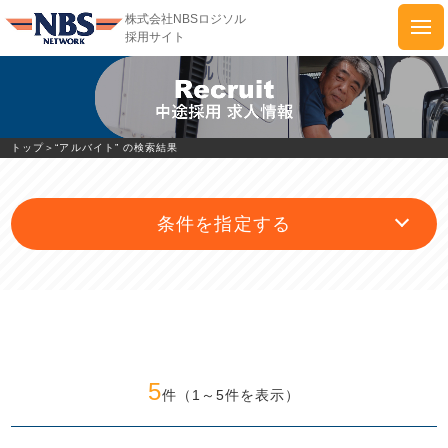
株式会社NBSロジソル
採用サイト
株式会社NBSロジソル採用サイト
トップ
トップ＞
“アルバイト” の検索結果
代表メッセージ
条件を指定する
スタッフインタビュー
私たちの仕事
新卒採用求人情報
5
件（1～5件を表示）
中途採用求人情報