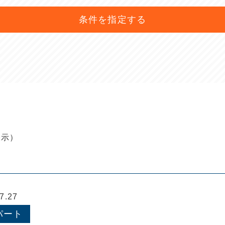
条件を指定する
表示）
.27
パート