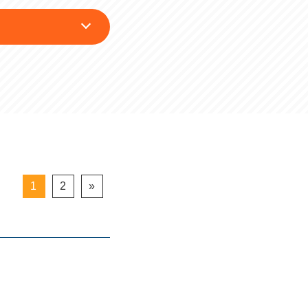
1
2
»