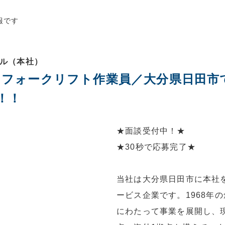
報です
ソル（本社）
17】フォークリフト作業員／大分県日田市
！！
★面談受付中！★
★30秒で応募完了★
当社は大分県日田市に本社
ービス企業です。1968年
にわたって事業を展開し、現