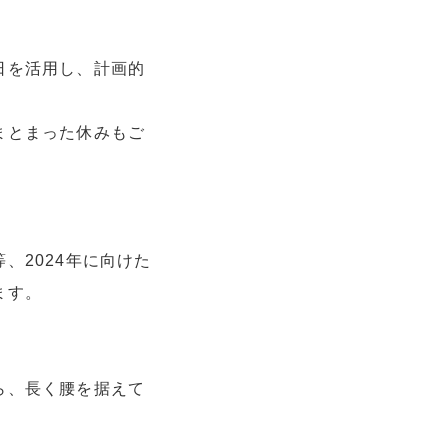
日を活用し、計画的
まとまった休みもご
、2024年に向けた
ます。
】
ら、長く腰を据えて